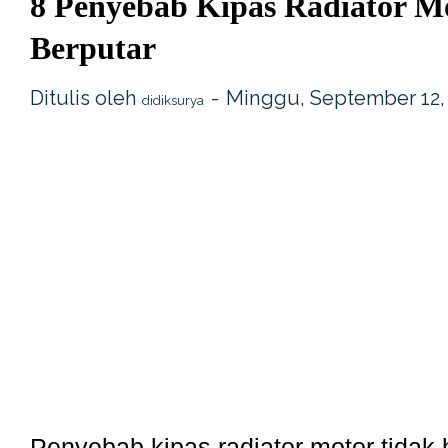
8 Penyebab Kipas Radiator M
Berputar
Ditulis oleh
Minggu, September 12,
didiksurya
Penyebab kipas radiator motor tidak 