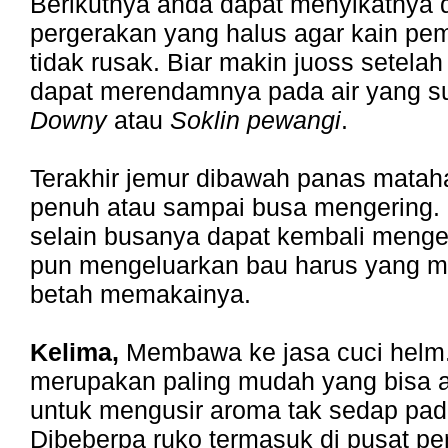
Berikutnya anda dapat menyikatnya
pergerakan yang halus agar kain p
tidak rusak. Biar makin juoss setelah
dapat merendamnya pada air yang s
Downy
atau
Soklin pewangi
.
Terakhir jemur dibawah panas mataha
penuh atau sampai busa mengering. 
selain busanya dapat kembali men
pun mengeluarkan bau harus yang 
betah memakainya.
Kelima,
Membawa ke jasa cuci helm. 
merupakan paling mudah yang bisa 
untuk mengusir aroma tak sedap pad
Dibeberpa ruko termasuk di pusat pe