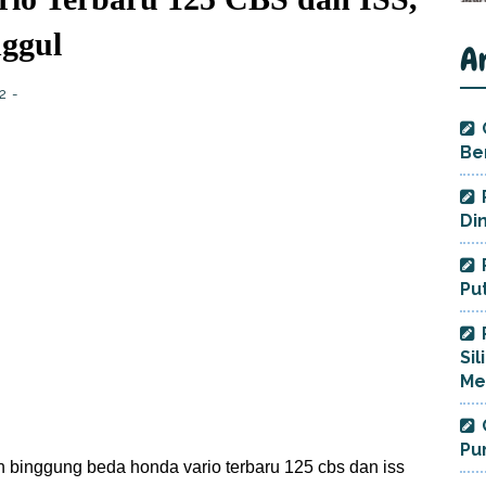
ggul
A
22
Be
Di
Pu
Si
Me
Pu
 binggung beda honda vario terbaru 125 cbs dan iss