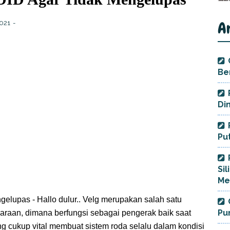
A
2021
Be
Di
Pu
Si
Me
gelupas - Hallo dulur.. Velg merupakan salah satu
Pu
raan, dimana berfungsi sebagai pengerak baik saat
g cukup vital membuat sistem roda selalu dalam kondisi